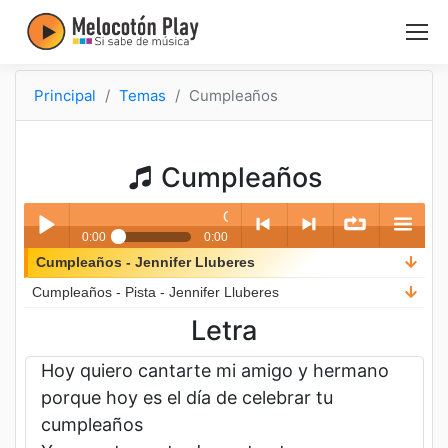
Principal
Temas
Cumpleaños
Cumpleaños
Cumpleaños - Jennifer Lluberes
0:00
0:00
Cumpleaños - Jennifer Lluberes
Play /
<
> next
∞
menu
Cumpleaños
- Pista
- Jennifer Lluberes
Letra
Hoy quiero cantarte mi amigo y hermano
porque hoy es el día de celebrar tu
cumpleaños
pause
previo
repea